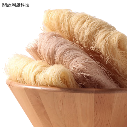
關於翊晟科技