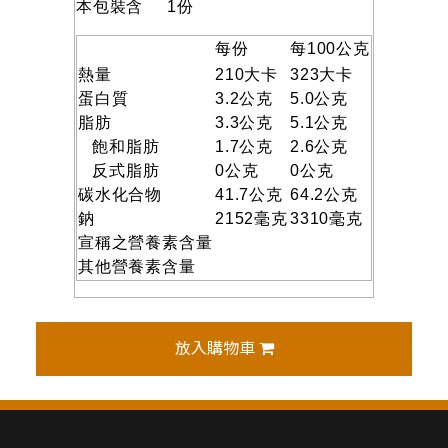
本包裝含 1份
每份
每100公克
熱量
210大卡
323大卡
蛋白質
3.2公克
5.0公克
脂肪
3.3公克
5.1公克
飽和脂肪
1.7公克
2.6公克
反式脂肪
0公克
0公克
碳水化合物
41.7公克
64.2公克
鈉
2152毫克
3310毫克
宣稱之營養素含量
其他營養素含量
放入購物車