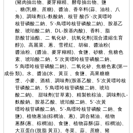
(豬肉抽出物、麥芽糊精、酵母抽出物、鹽
、糖(乳糖、蔗糖)、醬油、香辛料(蒜、油桂、八
角)、調味劑(L-麩酸鈉、核苷 酸(5ˊ-次黃嘌呤
核苷磷酸二鈉、5ˊ-鳥嘌呤核苷磷酸二鈉)、胺基乙
酸、琥珀酸二鈉、DL-胺基內酸)、香料、脂
肪酸甘油酯、二 氧化矽、抗氧化劑(混合濃縮生育
醇))、高麗菜、蔥、雪裡紅、胡椒、醬油粉(
醬油粉、(醬油、麥芽糊精)、食鹽、砂糖、焦糖色
素、琥珀酸二鈉、5ˊ次黃嘌呤核苷磷酸二鈉、
5ˊ鳥嘌呤核苷磷酸二鈉)、二氧化矽、焦糖色素(第一
成份
類)。水、醬油(水、黃豆 、食鹽、高果糖糖
漿、小麥、酒精、調味劑(胺基乙酸、5ˊ次黃嘌呤核
苷磷酸二鈉、5ˊ鳥嘌呤核苷磷酸二鈉、琥珀
酸二鈉)、 甜味劑(甘草素)、精製軟棕油、調味劑(L-
麩酸鈉、胺基乙酸、琥珀酸二鈉、5ˊ-次黃
嘌呤核苷磷酸二鈉、5ˊ-鳥嘌呤核苷磷酸 二鈉、食
鹽)、植物蔥油(棕櫚油、蔥)、調合豬油、植物
蔥酥(蔥、棕櫚油)、食鹽、植物蒜酥(蒜、棕櫚油)、
大豆蛋白(脫脂 黃豆)、冬菜、蒜、蔗糖、豬