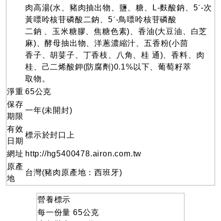
肉高湯(水、豬肉抽出物、鹽、糖、L-麩酸鈉、5ˊ-次
黃嘌呤核苷磷酸二鈉、5ˊ-鳥嘌呤核苷磷酸
二鈉 、玉米糖膠、焦糖色素)、香油(大豆油、白芝
麻)、酵母抽出物、洋蔥濃縮汁、五香粉(小茴
香子、胡荽子、丁香枝、八角、桂 通)、香料、肉
桂、己二烯酸鉀(防腐劑)0.1%以下、葡萄籽萃
取物。
淨重
65公克
保存
一年(未開封)
期限
有效
標示於封口上
日期
網址
http://hg5400478.airon.com.tw
原產
台灣(豬肉原產地：西班牙)
地
營養標示
每一份量 65公克