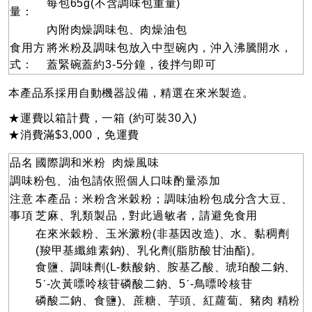
每包65g(不含調味包重量)
量：
內附肉燥調味包、肉燥油包
食用方
將米粉及調味包放入中型碗內，沖入沸騰開水，
式：
蓋緊碗蓋約3-5分鐘，後拌勻即可
本產品系採用自動機器設備，精選在來米製造。
★運費以箱計費，一箱 (約可裝30入)
★消費滿$3,000，免運費
品名
國際調和米粉 肉燥風味
調味粉包、油包請依照個人口味酌量添加
注意
本產品：米粉含米穀粉；調味油粉包成分含大豆、
事項
芝麻、乳類製品，對此過敏者，請避免食用
在來米穀粉、玉米澱粉(非基因改造)、水、黏稠劑
(羧甲基纖維素鈉)、乳化劑(脂肪酸甘油酯)。
食鹽、調味劑(L-麩酸鈉、胺基乙酸、琥珀酸二鈉、
5ˊ-次黃嘌呤核苷磷酸二鈉、5ˊ-鳥嘌呤核苷
磷酸二鈉、食鹽)、蔗糖、芋頭、紅蘿蔔、豬肉 精粉