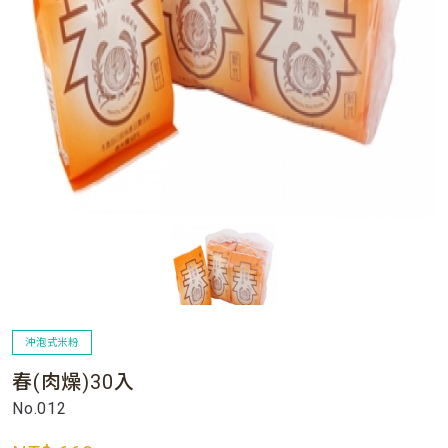
沖泡式米粉
春(肉燥)30入
No.012