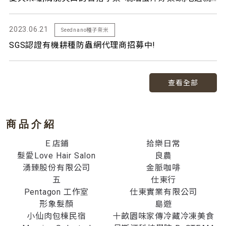
2023.06.21
Seednano種子奈米
SGS認證有機耕種防蟲網代理商招募中!
查看全部
商品介紹
Ｅ店鋪
拾樂日常
髮愛Love Hair Salon
良農
湧臻股份有限公司
金脈咖啡
五
仕東行
Pentagon 工作室
仕東實業有限公司
形象髮顏
島遊
小仙肉包棟民宿
十畝園味家傳冷藏冷凍美食