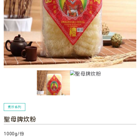
煮炒系列
聖母牌炊粉
1000g/份