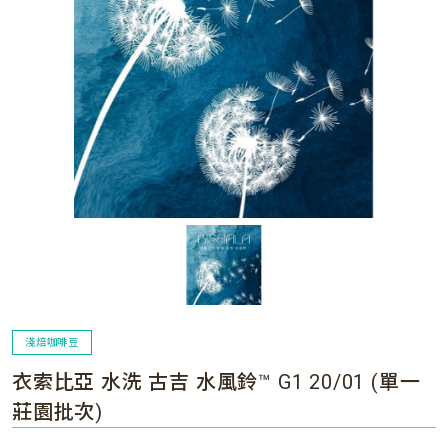
淺焙咖啡豆
衣索比亞 水洗 古吉 水風鈴™ G1 20/01 (單一
莊園批次)