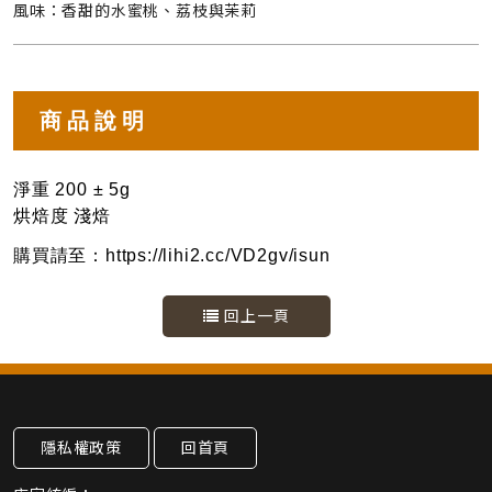
風味：香甜的水蜜桃、荔枝與茉莉
商品說明
淨重 200 ± 5g
烘焙度 淺焙
購買請至：https://lihi2.cc/VD2gv/isun
回上一頁
隱私權政策
回首頁