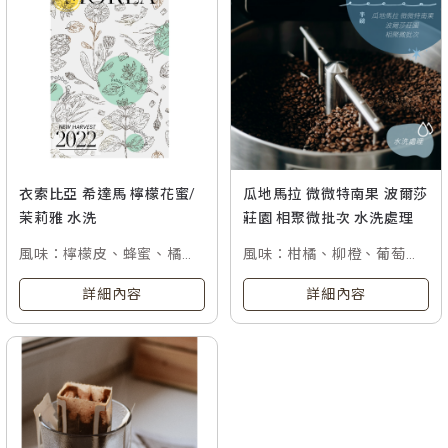
衣索比亞 希達馬 檸檬花蜜/
瓜地馬拉 微微特南果 波爾莎
茉莉雅 水洗
莊園 相聚微批次 水洗處理
風味：檸檬皮、蜂蜜、橘皮
風味：柑橘、柳橙、葡萄
及柚子茶風味
柚、柚子與焦糖
詳細內容
詳細內容