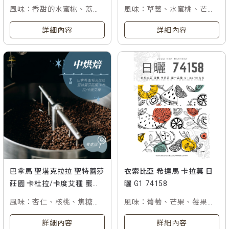
G1
風味：香甜的水蜜桃、荔枝
風味：草莓、水蜜桃、芒果
與茉莉
及哈密瓜風味
詳細內容
詳細內容
巴拿馬 聖塔克拉拉 聖特蕾莎
衣索比亞 希達馬 卡拉莫 日
莊園 卡杜拉/卡度艾種 蜜處
曬 G1 74158
理
風味：杏仁、核桃、焦糖、
風味：葡萄、芒果、莓果與
烤餅乾香
橘皮香氣
詳細內容
詳細內容