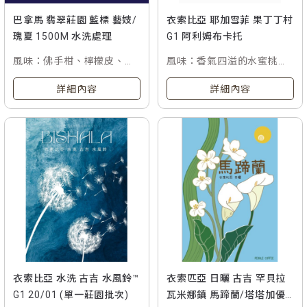
巴拿馬 翡翠莊園 藍標 藝妓/
衣索比亞 耶加雪菲 果丁丁村
瑰夏 1500M 水洗處理
G1 阿利姆布卡托
風味：佛手柑、檸檬皮、柚
風味：香氣四溢的水蜜桃、
子、杏桃帶有茉莉香氣
荔枝、檸檬皮、佛手柑與花
詳細內容
詳細內容
香
衣索比亞 水洗 古吉 水風鈴™
衣索匹亞 日曬 古吉 罕貝拉
G1 20/01 (單一莊園批次)
瓦米娜鎮 馬蹄蘭/塔塔加優