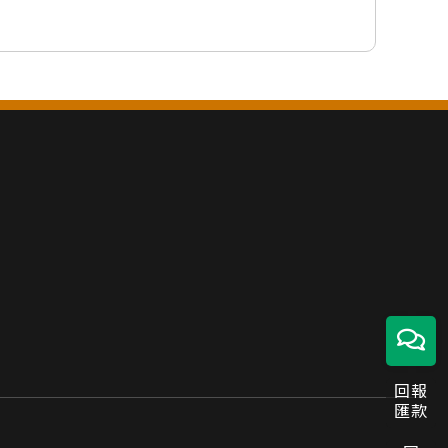
回報
匯款