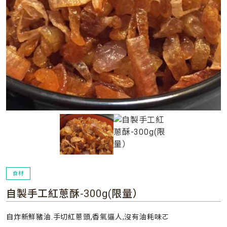
食材
自製手工紅蔥酥-300g(限量）
自炸新鮮豬油.手切紅蔥頭,香氣逼人,沒有油耗味ㄛ