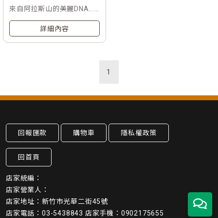
來自阿拉斯山的美麗DNA....
滋潤秀髮液體黃金.
詳細內容
1
回報匯款
購物車
隱私權政策
回首頁
店家統編：
店家營業人：
店家地址：新竹市光華二街45號
店家電話：03-5438843 店家手機：0902175655