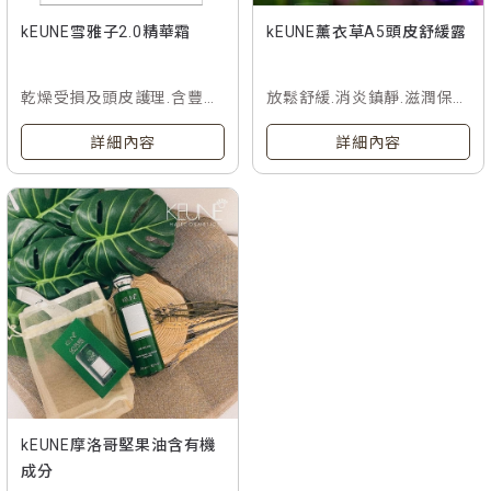
kEUNE雪雅子2.0精華霜
kEUNE薰衣草A5頭皮舒緩露
乾燥受損及頭皮護理.含豐富
放鬆舒緩.消炎鎮靜.滋潤保
必須礦物質.養分注射科技.保
養.純淨安心
詳細內容
詳細內容
濕蛋白聚醣.小麥蛋白質及堅
果油.能給予毛髮滋潤與光澤.
獨特的滑順乳霜質地.除了保
濕護髮亦可做頭皮按摩.達到
放鬆清新的頭皮髮SPA新體
驗.
kEUNE摩洛哥堅果油含有機
成分