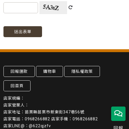
送出表單
回報匯款
購物車
隱私權政策
回首頁
店家統編：
店家營業人：
店家地址：苗栗縣苗栗市新東街347巷56號
店家電話：0968266882 店家手機：0968266882
店家LINE@：@622qjzfv
回報