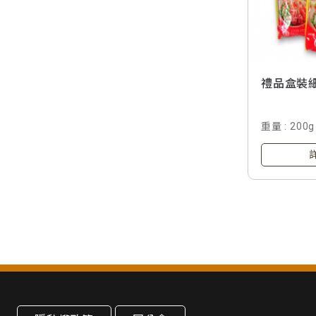
禮品盒裝細
重量 : 200g
入 / 盒