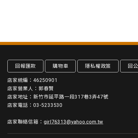
回報匯款
購物車
隱私權政策
回
店家統編：46250901
店家營業人：郭春賢
店家地址：新竹市延平路一段317巷3弄47號
店家電話：03-5233530
店家聯絡信箱：
girl76313@yahoo.com.tw