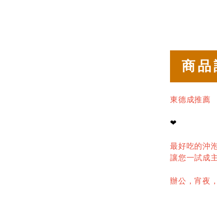
商品
東德成推薦
❤
最好吃的沖泡
讓您一試成主
辦公，宵夜，點