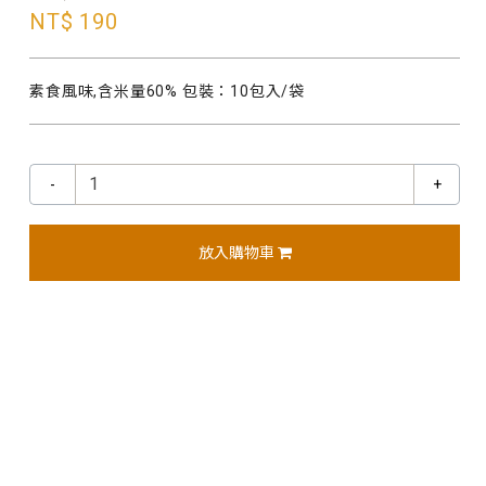
NT$ 190
素食風味,含米量60% 包裝：10包入/袋
-
+
放入購物車