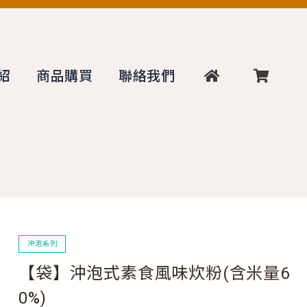
紹
商品購買
聯絡我們
沖泡系列
【袋】沖泡式素食風味炊粉(含米量6
0%)