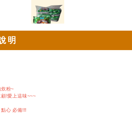
說明
炊粉~
顧!愛上這味~~~
心 必備!!!