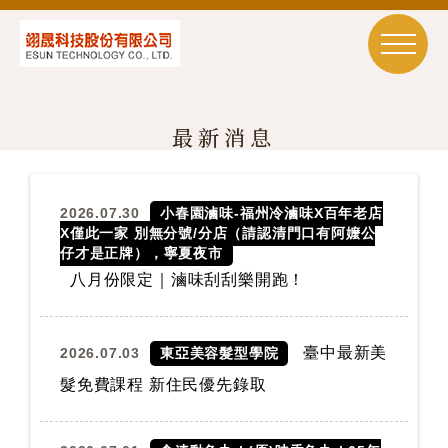
最新消息
2026.07.30
小春園滷味-福州冷滷味X百年老店
X僅此一家 別無分號/分店（請認清門口有阿嬤公
仔才是正牌），寧夏夜市
八月份限定｜滷味刮刮樂開跑！
臺中最新美
2026.07.03
東亞美容髮型學院
髮免費課程 新住民優先錄取