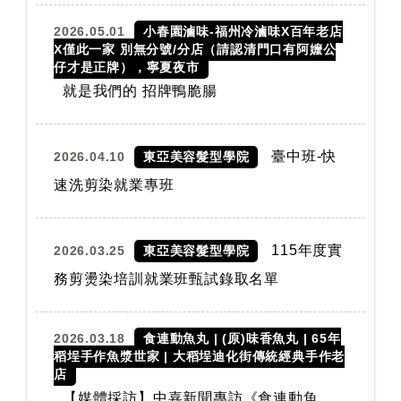
2026.05.01
小春園滷味-福州冷滷味X百年老店
X僅此一家 別無分號/分店（請認清門口有阿嬤公
仔才是正牌），寧夏夜市
就是我們的 招牌鴨脆腸
臺中班-快
2026.04.10
東亞美容髮型學院
速洗剪染就業專班
115年度實
2026.03.25
東亞美容髮型學院
務剪燙染培訓就業班甄試錄取名單
2026.03.18
食連動魚丸 | (原)味香魚丸 | 65年
稻埕手作魚漿世家 | 大稻埕迪化街傳統經典手作老
店
【媒體採訪】中嘉新聞專訪《食連動魚