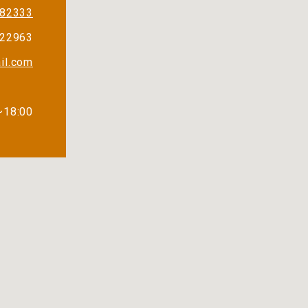
82333
222963
il.com
~18:00