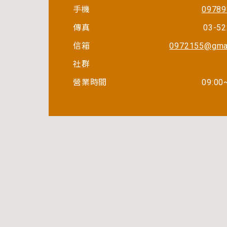
手機
09789
傳真
03-5
信箱
0972155@gma
社群
營業時間
09:00