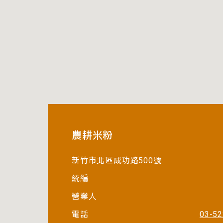
農耕米粉
新竹市北區成功路500號
統編
營業人
電話
03-5