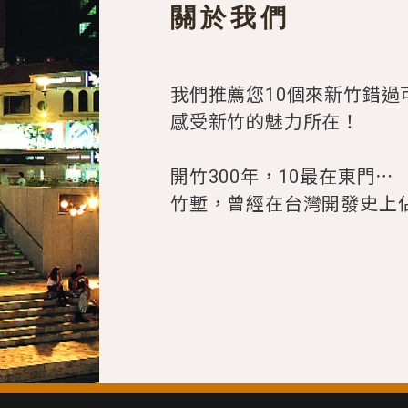
關於我們
我們推薦您10個來新竹錯
感受新竹的魅力所在！
開竹300年，10最在東門⋯
竹塹，曾經在台灣開發史上佔