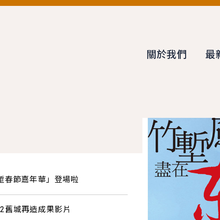
關於我們
最
塹春節嘉年華」登場啦
022舊城再造成果影片