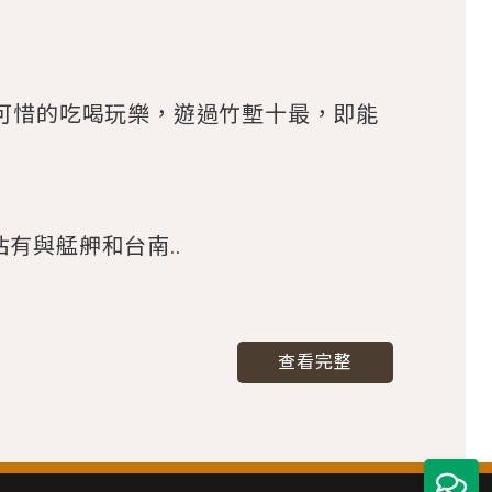
過可惜的吃喝玩樂，遊過竹塹十最，即能
有與艋舺和台南..
查看完整