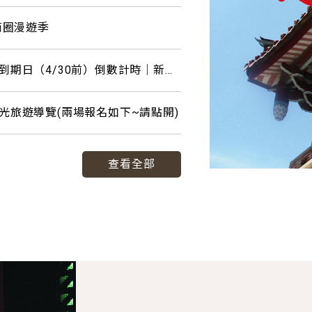
商圈漫遊季
數位五倍券使用到期日（4/30前）倒數計時｜新竹東門商圈可兌換加碼優惠店家一次報你知！
光旅遊導覽(兩場報名如下~請點開)
查看全部