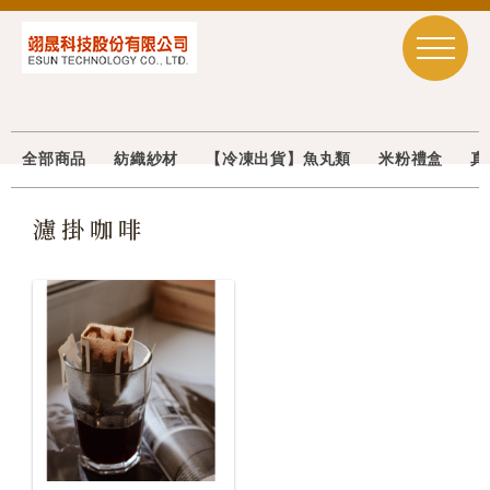
全部商品
紡織紗材
【冷凍出貨】魚丸類
米粉禮盒
真
濾掛咖啡