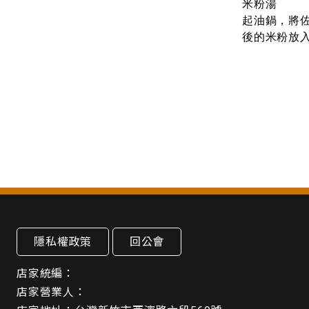
米粉湯
起油鍋，將佐
後的米粉放
隱私權政策
回公會
店家統編：
店家營業人：