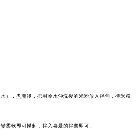
cc水），煮開後，把用冷水沖洗後的米粉放入拌勻，待米粉
粉變柔軟即可撈起，拌入喜愛的拌醬即可。