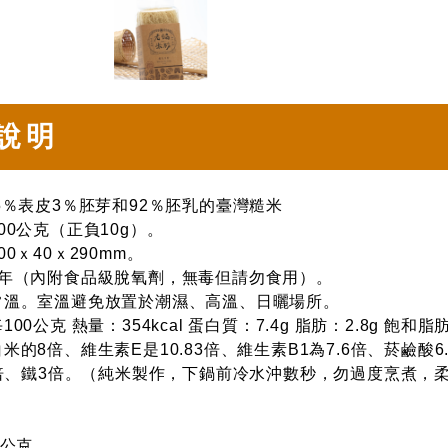
說明
5％表皮3％胚芽和92％胚乳的臺灣糙米
00公克（正負10g）。
0ｘ40ｘ290mm。
2年（內附食品級脫氧劑，無毒但請勿食用）。
常溫。室溫避免放置於潮濕、高溫、日曬場所。
00公克 熱量：354kcal 蛋白質：7.4g 脂肪：2.8g 飽和脂
的8倍、維生素E是10.83倍、維生素B1為7.6倍、菸鹼酸6.88
5倍、鐵3倍。（純米製作，下鍋前冷水沖數秒，勿過度烹煮，
0公克