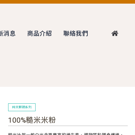
新消息
商品介紹
聯絡我們
純米鮮蔬系列
100%糙米米粉
糙米比起一般白米含更豐富的維生素、礦物質和膳食纖維，