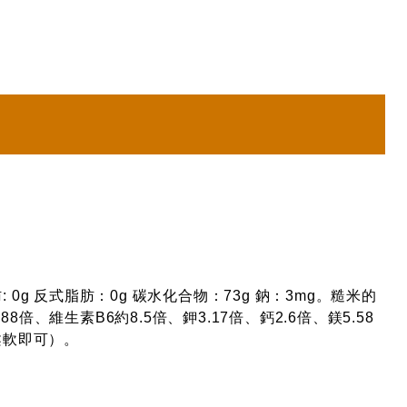
肪: 0g 反式脂肪：0g 碳水化合物：73g 鈉：3mg。糙米的
倍、維生素B6約8.5倍、鉀3.17倍、鈣2.6倍、鎂5.58
柔軟即可）。