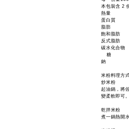
本包裝含
熱量 
蛋白質 
脂肪 
飽和脂
反式脂
碳水化合
糖 
鈉 
米粉料理方
炒米粉
起油鍋，將佐
變柔軟即可
乾拌米粉
煮一鍋熱開