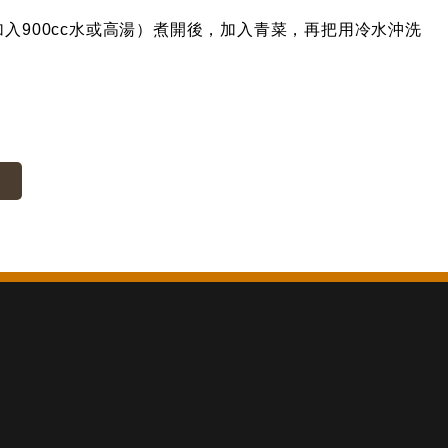
入900cc水或高湯）煮開後，加入青菜，再把用冷水沖洗