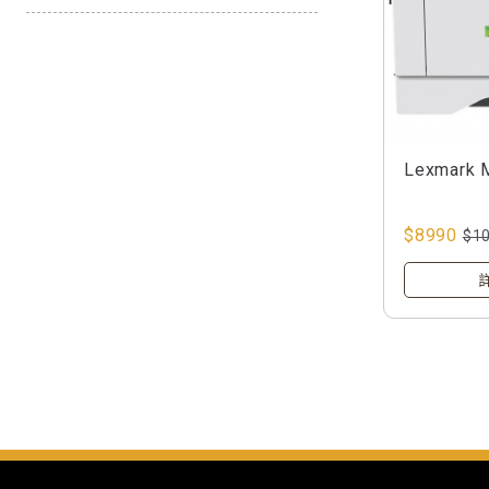
Lexmark 
$8990
$1