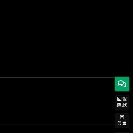
回報
匯款
回
公會